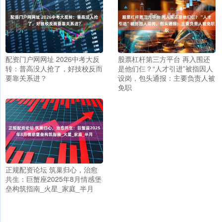
配资门户网网址 2026中考大反
股票杠杆第三方平台 再入围还
转：普高没人抢了，好技校反而
是他们仨？“人才引进”被指因人
要靠关系进？
设岗，包头通报：主要负责人被
免职
正规配资论坛 筑巢归心，治愈
共生：巨蟹座2025年8月情感堡
垒构筑指南_火星_家庭_半月