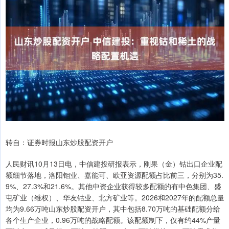
转自：证券时报山东炒股配资开户
人民财讯10月13日电，中信建投研报表示，刚果（金）钴出口企业配
额细节落地，洛阳钼业、嘉能可、欧亚资源配额占比前三，分别为35.
9%、27.3%和21.6%。其他中资企业获得较多配额的有中色集团、盛
屯矿业（维权）、华友钴业、北方矿业等。2026和2027年的配额总量
均为9.66万吨山东炒股配资开户，其中包括8.70万吨的基础配额分给
各个生产企业，0.96万吨的战略配额。该配额制下，仅有约44%产量