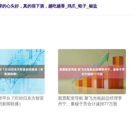
辈的心头好，真的很下酒，越吃越香_鸡爪_蛏子_椒盐
平台 7月30日东方财富
股票配资导航 聚飞光电副总经理李
附新闻联播）
丹宁、董秘于芳合计减持77万股