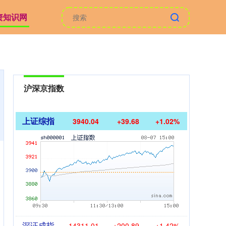
资知识网
沪深京指数
上证综指
3940.04
+39.68
+1.02%
深证成指
14311.01
+200.89
+1.42%