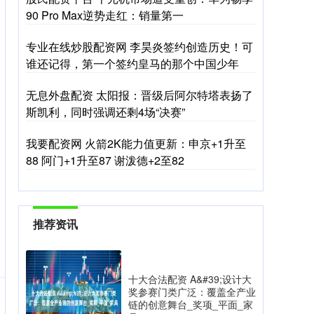
90 Pro Max逆势走红：销量第一
专业在线炒股配资网 李昊炎签约创造历史！可
谁还记得，第一个签约皇马的那个中国少年
无息外盘配资 太阳报：晋级后阿尔特塔表扬了
斯凯利，同时强调还剩4场“决赛”
我要配资网 火箭2K能力值更新：申京+1升至
88 阿门+1升至87 谢泼德+2至82
推荐资讯
十大合法配资 A&#39;设计大
奖参赛门类广泛：覆盖全产业
链的创意舞台_奖项_平面_家