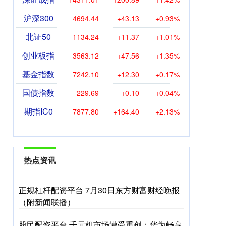
沪深300
4694.44
+43.13
+0.93%
北证50
1134.24
+11.37
+1.01%
创业板指
3563.12
+47.56
+1.35%
基金指数
7242.10
+12.30
+0.17%
国债指数
229.69
+0.10
+0.04%
期指IC0
7877.80
+164.40
+2.13%
热点资讯
正规杠杆配资平台 7月30日东方财富财经晚报
（附新闻联播）
股民配资平台 千元机市场遭受重创：华为畅享