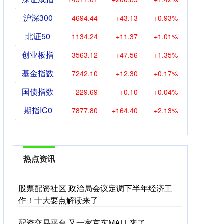
沪深300
4694.44
+43.13
+0.93%
北证50
1134.24
+11.37
+1.01%
创业板指
3563.12
+47.56
+1.35%
基金指数
7242.10
+12.30
+0.17%
国债指数
229.69
+0.10
+0.04%
期指IC0
7877.80
+164.40
+2.13%
热点资讯
股票配资社区 政治局会议定调下半年经济工
作！十大要点解读来了
配资交易平台 又一家京东MALL来了