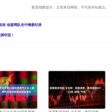
配资指数提示：文章来自网络，不代表本站观点。
助攻 创篮网队史中锋新纪录
欧洲夺冠！
家企业在第29届世界燃
股票配资导航 卡瓦斯：微甜清爽，