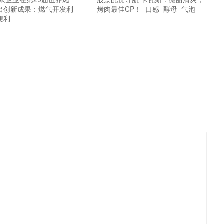
出创新成果：燃气开发利
烤肉最佳CP！_口感_酵母_气泡
便利