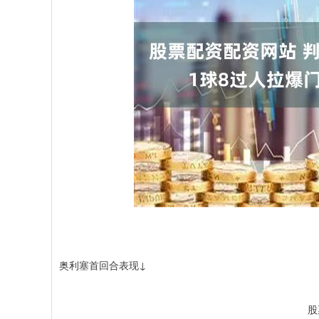
奥利塞首回合表现↓
股