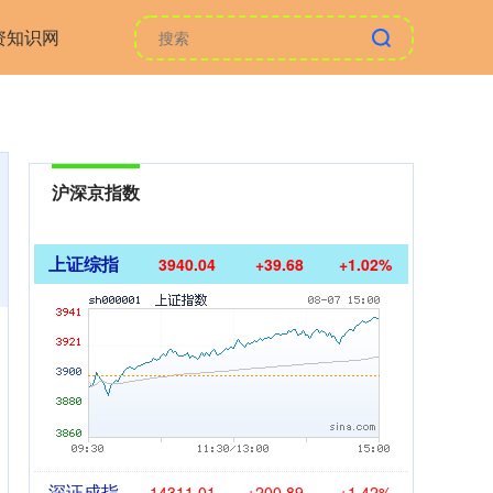
资知识网
沪深京指数
上证综指
3940.04
+39.68
+1.02%
深证成指
14311.01
+200.89
+1.42%