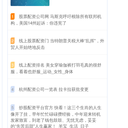
​股票配资公司网 马斯克呼吁根除所有联邦机
1
构，美国14州起诉：你违宪了
​线上股票配资门 当特朗普关税大棒“乱挥”，外
2
贸人开始绝地反击
​线上配资排名 美女穿瑜伽裤打羽毛真的很舒
3
服，看着也舒服_运动_女性_身体
​杭州配资公司一览表 拉卡拉获批变更
4
​炒股配资平台官方 快看！这三个生肖的人生
5
像开了挂，早年忙忙碌碌攒经验，中年迎来转机
发家致富，到老了钱包鼓鼓、无忧无虑，妥妥
的“先苦后甜”人生赢家！_羊宝_生活_日子